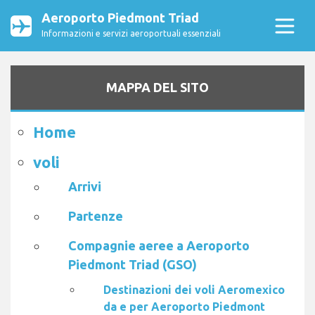
Aeroporto Piedmont Triad
Informazioni e servizi aeroportuali essenziali
MAPPA DEL SITO
Home
voli
Arrivi
Partenze
Compagnie aeree a Aeroporto
Piedmont Triad (GSO)
Destinazioni dei voli Aeromexico
da e per Aeroporto Piedmont