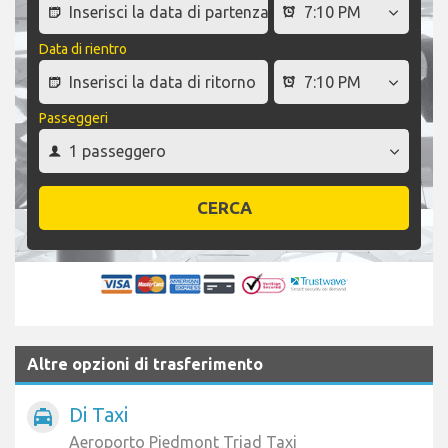
Data di rientro
Passeggeri
CERCA
Altre opzioni di trasferimento
Di Taxi
local_taxi
Aeroporto Piedmont Triad Taxi