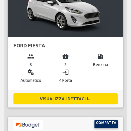
FORD FIESTA
group
business_center
local_gas_station
5
2
Benzina
miscellaneous_services
login
Automatico
4 Porta
VISUALIZZA I DETTAGLI...
COMPATTA