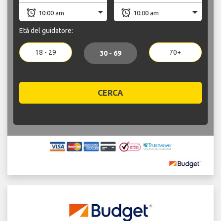
Età del guidatore:
18 - 29
70+
30 - 69
CERCA