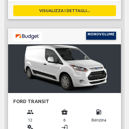
VISUALIZZA I DETTAGLI...
MONOVOLUME
FORD TRANSIT
group
business_center
local_gas_station
12
6
Benzina
miscellaneous_services
login