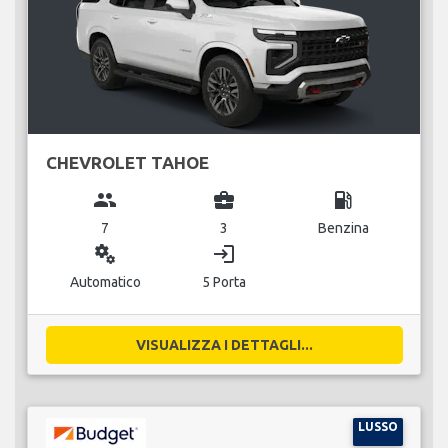
CHEVROLET TAHOE
group
business_center
local_gas_station
7
3
Benzina
miscellaneous_services
login
Automatico
5 Porta
VISUALIZZA I DETTAGLI...
LUSSO