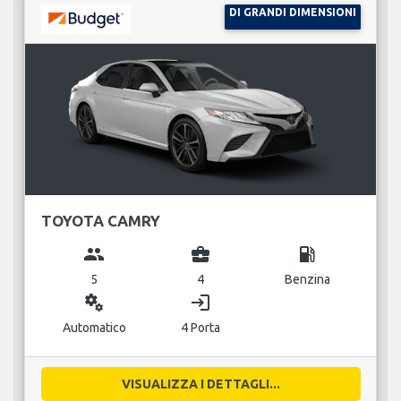
DI GRANDI DIMENSIONI
TOYOTA CAMRY
group
business_center
local_gas_station
5
4
Benzina
miscellaneous_services
login
Automatico
4 Porta
VISUALIZZA I DETTAGLI...