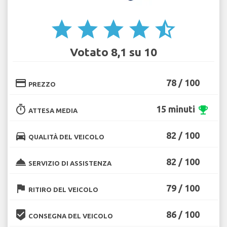
star
star
star
star
star_half
Votato 8,1 su 10
credit_card
78 / 100
PREZZO
timer
15 minuti
emoji_events
ATTESA MEDIA
directions_car
82 / 100
QUALITÀ DEL VEICOLO
room_service
82 / 100
SERVIZIO DI ASSISTENZA
flag
79 / 100
RITIRO DEL VEICOLO
beenhere
86 / 100
CONSEGNA DEL VEICOLO