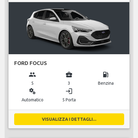
FORD FOCUS
group
business_center
local_gas_station
5
3
Benzina
miscellaneous_services
login
Automatico
5 Porta
VISUALIZZA I DETTAGLI...