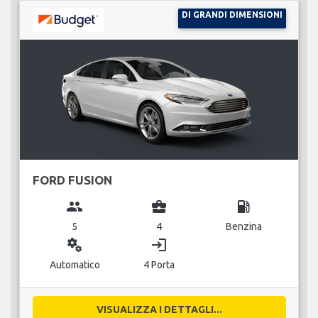
DI GRANDI DIMENSIONI
FORD FUSION
group
business_center
local_gas_station
5
4
Benzina
miscellaneous_services
login
Automatico
4 Porta
VISUALIZZA I DETTAGLI...