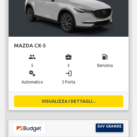
MAZDA CX-5
group
business_center
local_gas_station
5
3
Benzina
miscellaneous_services
login
Automatico
5 Porta
VISUALIZZA I DETTAGLI...
SUV GRANDE