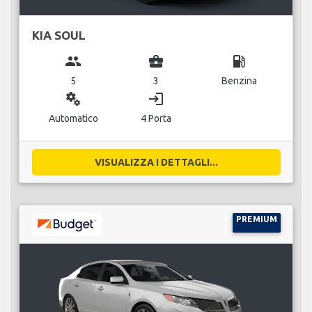
KIA SOUL
group
business_center
local_gas_station
5
3
Benzina
miscellaneous_services
login
Automatico
4 Porta
VISUALIZZA I DETTAGLI...
PREMIUM