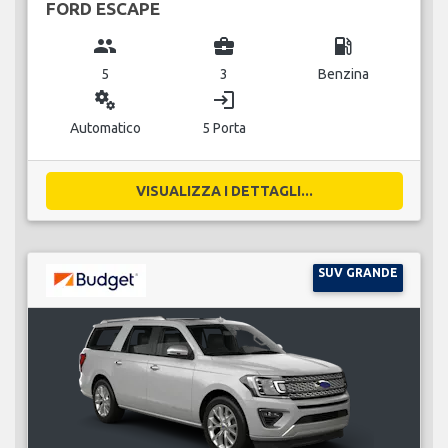
FORD ESCAPE
group
business_center
local_gas_station
5
3
Benzina
miscellaneous_services
login
Automatico
5 Porta
VISUALIZZA I DETTAGLI...
SUV GRANDE