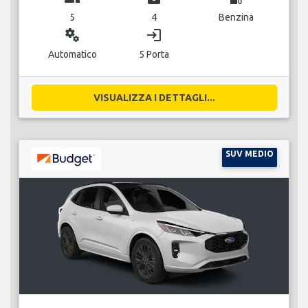
5
4
Benzina
miscellaneous_services
login
Automatico
5 Porta
VISUALIZZA I DETTAGLI...
SUV MEDIO