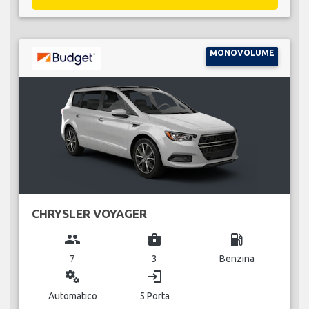
MONOVOLUME
CHRYSLER VOYAGER
group
business_center
local_gas_station
7
3
Benzina
miscellaneous_services
login
Automatico
5 Porta