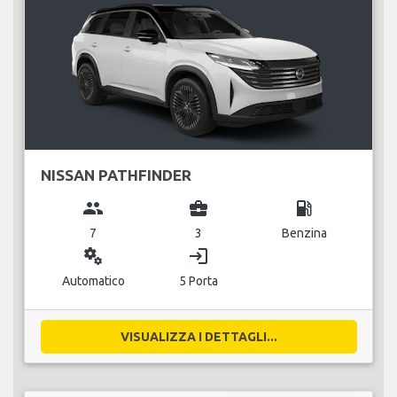
NISSAN PATHFINDER
group
business_center
local_gas_station
7
3
Benzina
miscellaneous_services
login
Automatico
5 Porta
VISUALIZZA I DETTAGLI...