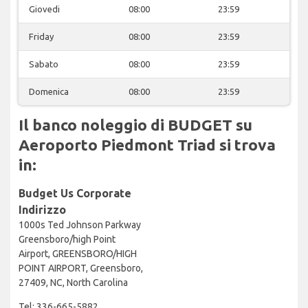
Giovedi
08:00
23:59
Friday
08:00
23:59
Sabato
08:00
23:59
Domenica
08:00
23:59
Il banco noleggio di BUDGET su
Aeroporto Piedmont Triad si trova
in:
Budget Us Corporate
Indirizzo
1000s Ted Johnson Parkway
Greensboro/high Point
Airport, GREENSBORO/HIGH
POINT AIRPORT, Greensboro,
27409, NC, North Carolina
Tel: 336-665-5882