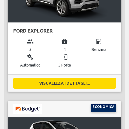
FORD EXPLORER
group
business_center
local_gas_station
5
4
Benzina
miscellaneous_services
login
Automatico
5 Porta
VISUALIZZA I DETTAGLI...
ECONOMICA