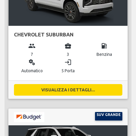
CHEVROLET SUBURBAN
group
business_center
local_gas_station
7
3
Benzina
miscellaneous_services
login
Automatico
5 Porta
VISUALIZZA I DETTAGLI...
SUV GRANDE