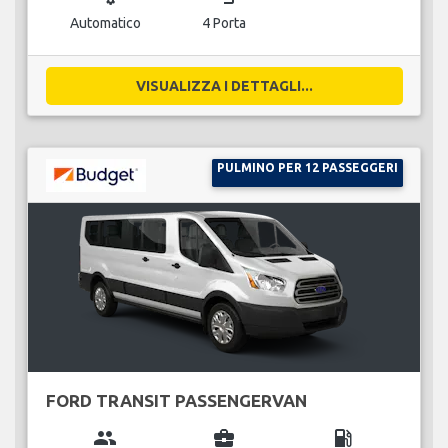
Automatico
4 Porta
VISUALIZZA I DETTAGLI...
PULMINO PER 12 PASSEGGERI
FORD TRANSIT PASSENGERVAN
group
business_center
local_gas_station