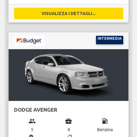
VISUALIZZA I DETTAGLI...
INTERMEDIA
DODGE AVENGER
group
business_center
local_gas_station
5
4
Benzina