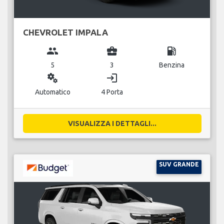
CHEVROLET IMPALA
group
business_center
local_gas_station
5
3
Benzina
miscellaneous_services
login
Automatico
4 Porta
VISUALIZZA I DETTAGLI...
SUV GRANDE