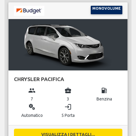
MONOVOLUME
CHRYSLER PACIFICA
group
business_center
local_gas_station
7
3
Benzina
miscellaneous_services
login
Automatico
5 Porta
VISUALIZZA I DETTAGLI...