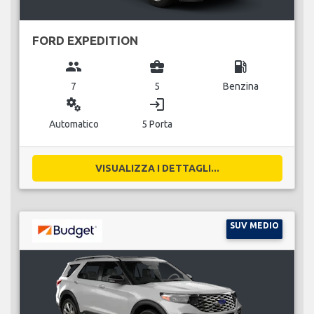
FORD EXPEDITION
group
business_center
local_gas_station
7
5
Benzina
miscellaneous_services
login
Automatico
5 Porta
VISUALIZZA I DETTAGLI...
SUV MEDIO