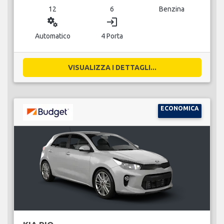
12
6
Benzina
miscellaneous_services
login
Automatico
4 Porta
VISUALIZZA I DETTAGLI...
ECONOMICA