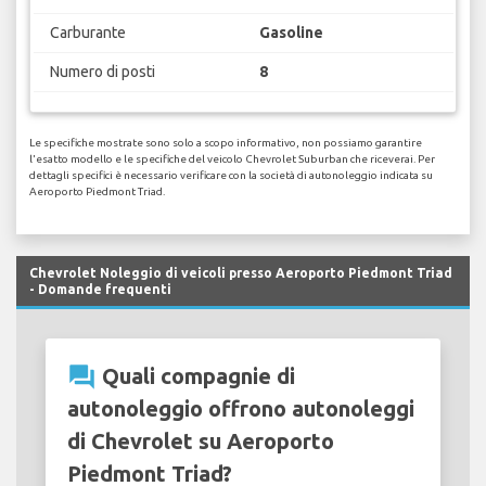
Carburante
Gasoline
Numero di posti
8
Le specifiche mostrate sono solo a scopo informativo, non possiamo garantire
l'esatto modello e le specifiche del veicolo Chevrolet Suburban che riceverai. Per
dettagli specifici è necessario verificare con la società di autonoleggio indicata su
Aeroporto Piedmont Triad.
Chevrolet Noleggio di veicoli presso Aeroporto Piedmont Triad
- Domande frequenti
question_answer
Quali compagnie di
autonoleggio offrono autonoleggi
di Chevrolet su Aeroporto
Piedmont Triad?