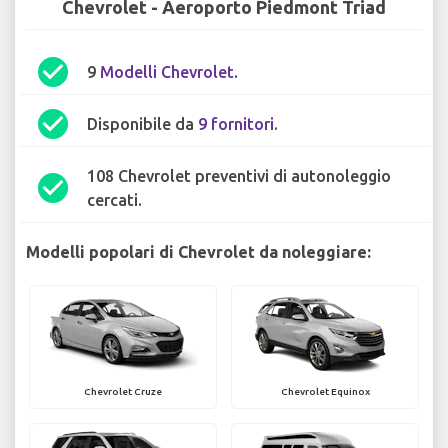
Chevrolet - Aeroporto Piedmont Triad
check_circle
9
Modelli Chevrolet
.
check_circle
Disponibile da
9 fornitori
.
108 Chevrolet preventivi di autonoleggio
check_circle
cercati.
Modelli popolari di Chevrolet da noleggiare:
Chevrolet Cruze
Chevrolet Equinox