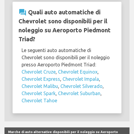
question_answer
Quali auto automatiche di
Chevrolet sono disponibili per il
noleggio su Aeroporto Piedmont
Triad?
Le seguenti auto automatiche di
Chevrolet sono disponibili per il noleggio
presso Aeroporto Piedmont Triad:
Chevrolet Cruze
,
Chevrolet Equinox
,
Chevrolet Express
,
Chevrolet Impala
,
Chevrolet Malibu
,
Chevrolet Silverado
,
Chevrolet Spark
,
Chevrolet Suburban
,
Chevrolet Tahoe
Marche di auto alternative disponibili per il noleggio su Aeroporto