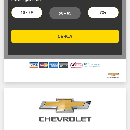
18 - 29
70+
30 - 69
CERCA