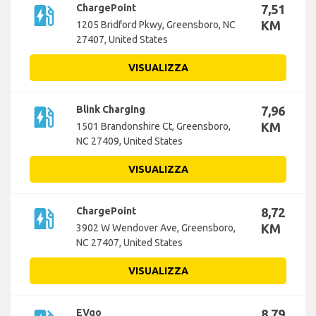
ev_station
ChargePoint
7,51
KM
1205 Bridford Pkwy, Greensboro, NC
27407, United States
VISUALIZZA
ev_station
Blink Charging
7,96
KM
1501 Brandonshire Ct, Greensboro,
NC 27409, United States
VISUALIZZA
ev_station
ChargePoint
8,72
KM
3902 W Wendover Ave, Greensboro,
NC 27407, United States
VISUALIZZA
EVgo
8,79