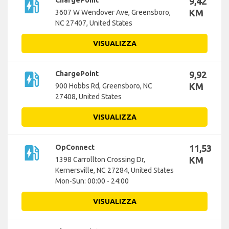
ev_station
ChargePoint
9,42
KM
3607 W Wendover Ave, Greensboro,
NC 27407, United States
VISUALIZZA
ev_station
ChargePoint
9,92
KM
900 Hobbs Rd, Greensboro, NC
27408, United States
VISUALIZZA
ev_station
OpConnect
11,53
KM
1398 Carrollton Crossing Dr,
Kernersville, NC 27284, United States
Mon-Sun: 00:00 - 24:00
VISUALIZZA