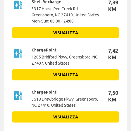
ev_station
Shell Recharge
7,39
KM
3317 Horse Pen Creek Rd,
Greensboro, NC 27410, United States
Mon-Sun: 00:00 - 24:00
VISUALIZZA
ev_station
ChargePoint
7,42
KM
1205 Bridford Pkwy, Greensboro, NC
27407, United States
VISUALIZZA
ev_station
ChargePoint
7,50
KM
3518 Drawbridge Pkwy, Greensboro,
NC 27410, United States
VISUALIZZA