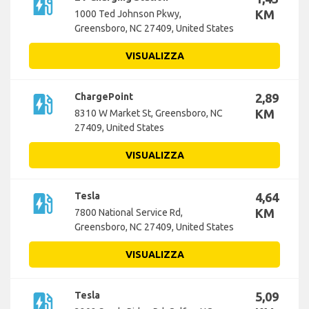
ev_station
KM
1000 Ted Johnson Pkwy,
Greensboro, NC 27409, United States
VISUALIZZA
ev_station
ChargePoint
2,89
KM
8310 W Market St, Greensboro, NC
27409, United States
VISUALIZZA
ev_station
Tesla
4,64
KM
7800 National Service Rd,
Greensboro, NC 27409, United States
VISUALIZZA
ev_station
Tesla
5,09