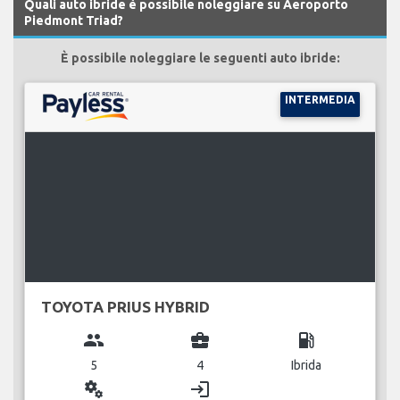
Quali auto ibride è possibile noleggiare su Aeroporto
Piedmont Triad?
È possibile noleggiare le seguenti auto ibride:
INTERMEDIA
TOYOTA PRIUS HYBRID
group
business_center
local_gas_station
5
4
Ibrida
miscellaneous_services
login