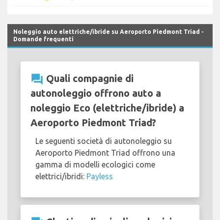
Noleggio auto elettriche/ibride su Aeroporto Piedmont Triad -
Domande frequenti
question_answer
Quali compagnie di
autonoleggio offrono auto a
noleggio Eco (elettriche/ibride) a
Aeroporto Piedmont Triad?
Le seguenti società di autonoleggio su
Aeroporto Piedmont Triad offrono una
gamma di modelli ecologici come
elettrici/ibridi:
Payless