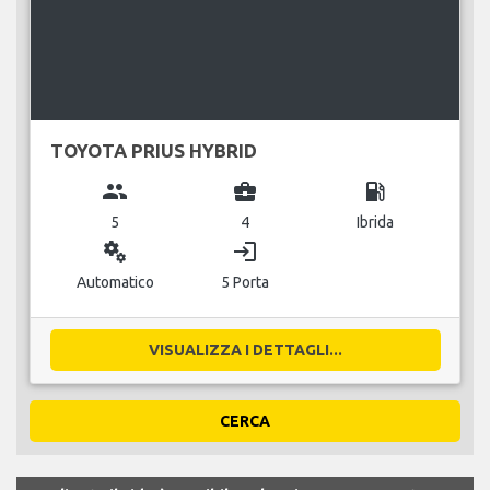
TOYOTA PRIUS HYBRID
group
business_center
local_gas_station
5
4
Ibrida
miscellaneous_services
login
Automatico
5 Porta
VISUALIZZA I DETTAGLI...
CERCA