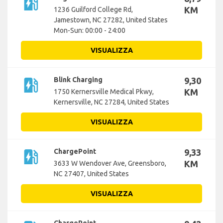
ev_station
KM
1236 Guilford College Rd,
Jamestown, NC 27282, United States
Mon-Sun: 00:00 - 24:00
VISUALIZZA
ev_station
Blink Charging
9,30
KM
1750 Kernersville Medical Pkwy,
Kernersville, NC 27284, United States
VISUALIZZA
ev_station
ChargePoint
9,33
KM
3633 W Wendover Ave, Greensboro,
NC 27407, United States
VISUALIZZA