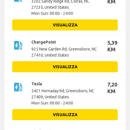
KM
3202 Sandy Ridge Rd, Colfax, NC
27235, United States
Mon-Sun: 00:00 - 24:00
VISUALIZZA
ev_station
ChargePoint
5,39
KM
925 New Garden Rd, Greensboro, NC
27410, United States
VISUALIZZA
ev_station
Tesla
7,20
KM
5421 Hornaday Rd, Greensboro, NC
27409, United States
Mon-Sun: 00:00 - 24:00
VISUALIZZA