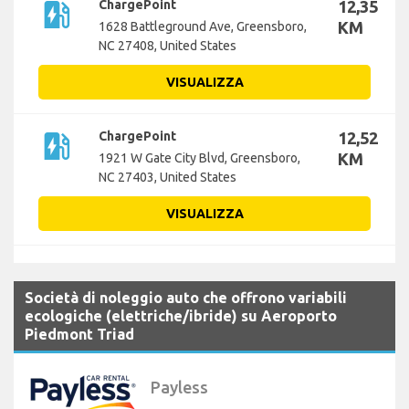
ev_station
ChargePoint
12,35
KM
1628 Battleground Ave, Greensboro,
NC 27408, United States
VISUALIZZA
ev_station
ChargePoint
12,52
KM
1921 W Gate City Blvd, Greensboro,
NC 27403, United States
VISUALIZZA
Società di noleggio auto che offrono variabili
ecologiche (elettriche/ibride) su Aeroporto
Piedmont Triad
Payless