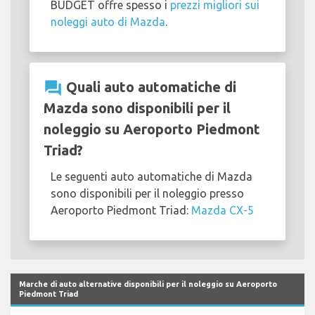
BUDGET offre spesso i
prezzi migliori sui
noleggi auto di Mazda
.
question_answer
Quali auto automatiche di
Mazda sono disponibili per il
noleggio su Aeroporto Piedmont
Triad?
Le seguenti auto automatiche di Mazda
sono disponibili per il noleggio presso
Aeroporto Piedmont Triad:
Mazda CX-5
Marche di auto alternative disponibili per il noleggio su Aeroporto
Piedmont Triad