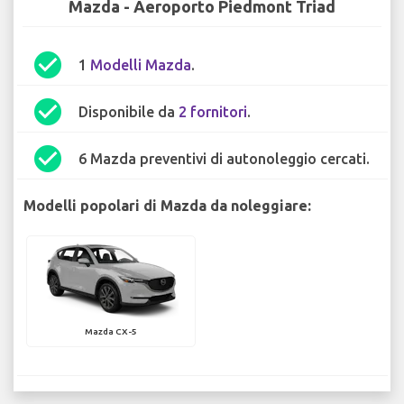
Mazda - Aeroporto Piedmont Triad
check_circle
1
Modelli Mazda
.
check_circle
Disponibile da
2 fornitori
.
check_circle
6 Mazda preventivi di autonoleggio cercati.
Modelli popolari di Mazda da noleggiare:
Mazda CX-5