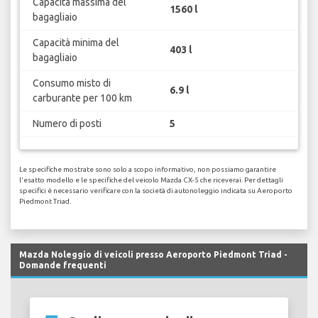
Capacità massima del
1560 l
bagagliaio
Capacità minima del
403 l
bagagliaio
Consumo misto di
6.9 l
carburante per 100 km
Numero di posti
5
Le specifiche mostrate sono solo a scopo informativo, non possiamo garantire
l'esatto modello e le specifiche del veicolo Mazda CX-5 che riceverai. Per dettagli
specifici è necessario verificare con la società di autonoleggio indicata su Aeroporto
Piedmont Triad.
Mazda Noleggio di veicoli presso Aeroporto Piedmont Triad -
Domande frequenti