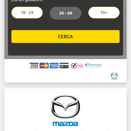
18 - 29
70+
30 - 69
CERCA