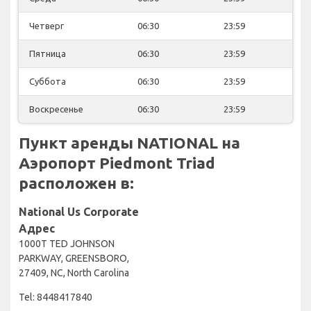
Четверг
06:30
23:59
Пятница
06:30
23:59
Суббота
06:30
23:59
Воскресенье
06:30
23:59
Пункт аренды NATIONAL на
Аэропорт Piedmont Triad
расположен в:
National Us Corporate
Адрес
1000T TED JOHNSON
PARKWAY, GREENSBORO,
27409, NC, North Carolina
Tel: 8448417840