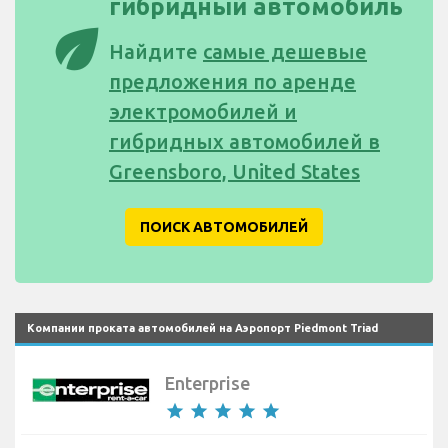
гибридный автомобиль
eco
Найдите
самые дешевые
предложения по аренде
электромобилей и
гибридных автомобилей в
Greensboro, United States
ПОИСК АВТОМОБИЛЕЙ
Компании проката автомобилей на Аэропорт Piedmont Triad
Enterprise
star
star
star
star
star