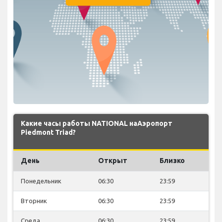
Какие часы работы NATIONAL наАэропорт
Piedmont Triad?
День
Открыт
Близко
Понедельник
06:30
23:59
Вторник
06:30
23:59
Среда
06:30
23:59