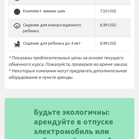
stop_circle
Комплект зимних шин
7,50 USD
child_care
Сидение для новорожденного
6,99 USD
ребенка
child_friendly
Сидение для ребенка до 4 лет
6,99 USD
* Показаны приблизительные цены на основе текущего
обменного курса. Пожалуйста, проверьте во время заказа.
* Некоторые компании могут предлагать дополнительное
оборудование в пункте аренды.
Будьте экологичны:
арендуйте в отпуске
электромобиль или