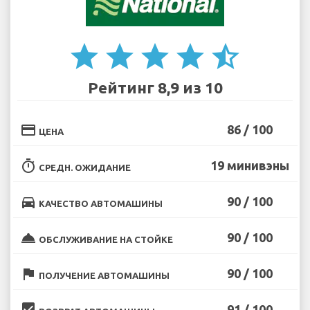
star
star
star
star
star_half
Рейтинг 8,9 из 10
credit_card
86 / 100
ЦЕНА
timer
19 минивэны
СРЕДН. ОЖИДАНИЕ
directions_car
90 / 100
КАЧЕСТВО АВТОМАШИНЫ
room_service
90 / 100
ОБСЛУЖИВАНИЕ НА СТОЙКЕ
flag
90 / 100
ПОЛУЧЕНИЕ АВТОМАШИНЫ
beenhere
91 / 100