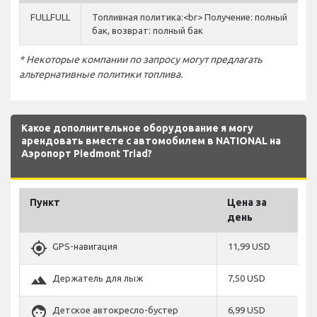
FULLFULL
Топливная политика:<br> Получение: полный
бак, возврат: полный бак
* Некоторые компании по запросу могут предлагать
альтернативные политики топлива.
Какое дополнительное оборудование я могу
арендовать вместе с автомобилем в NATIONAL на
Аэропорт Piedmont Triad?
Пункт
Цена за
день
gps_fixed
GPS-навигация
11,99 USD
terrain
Держатель для лыж
7,50 USD
face
Детское автокресло-бустер
6,99 USD