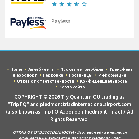
star
star
star
star_half
star_border
Payless
Home
Авиабилеты
Прокат автомобиля
Трансферы
в аэропорт
Парковка
Гостиницы
Информация
Отказ от ответственности
Конфиденциальность
Карта сайта
COPYRIGHT © 2026 Try Quantum OU trading as
"TripTQ" and piedmonttriadinternationalairport.com
(also known as TripTQ Аэропорт Piedmont Triad) / All
Rights Reserved.
ОТКАЗ ОТ ОТВЕТСТВЕННОСТИ - Этот веб-сайт не является
официальным веб-сайтом Аэропорт Piedmont Triad