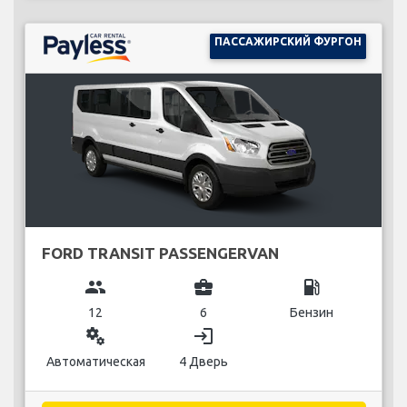
ПАССАЖИРСКИЙ ФУРГОН
FORD TRANSIT PASSENGERVAN
group
business_center
local_gas_station
12
6
Бензин
miscellaneous_services
login
Автоматическая
4 Дверь