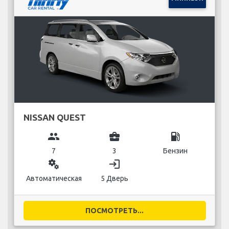
NISSAN QUEST
group
business_center
local_gas_station
7
3
Бензин
miscellaneous_services
login
Автоматическая
5 Дверь
ПОСМОТРЕТЬ...