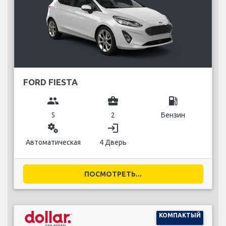
FORD FIESTA
group
business_center
local_gas_station
5
2
Бензин
miscellaneous_services
login
Автоматическая
4 Дверь
ПОСМОТРЕТЬ...
КОМПАКТЫЙ