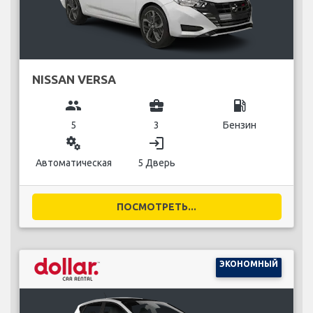
NISSAN VERSA
group
business_center
local_gas_station
5
3
Бензин
miscellaneous_services
login
Автоматическая
5 Дверь
ПОСМОТРЕТЬ...
ЭКОНОМНЫЙ