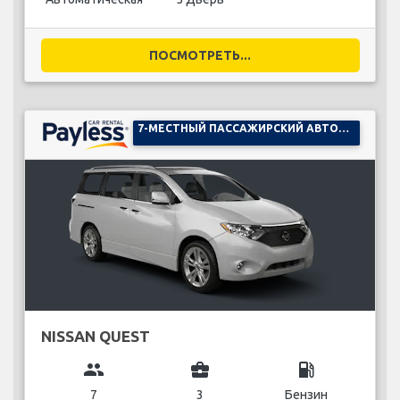
ПОСМОТРЕТЬ...
7-МЕСТНЫЙ ПАССАЖИРСКИЙ АВТОМОБИЛЬ
NISSAN QUEST
group
business_center
local_gas_station
7
3
Бензин