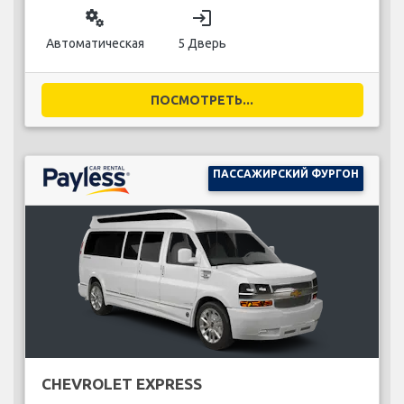
miscellaneous_services
login
Автоматическая
5 Дверь
ПОСМОТРЕТЬ...
ПАССАЖИРСКИЙ ФУРГОН
CHEVROLET EXPRESS