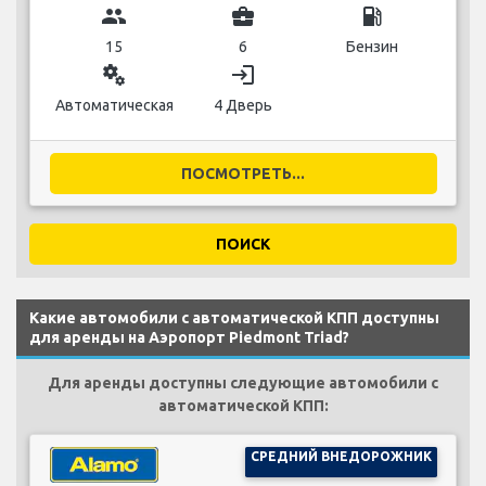
group
business_center
local_gas_station
15
6
Бензин
miscellaneous_services
login
Автоматическая
4 Дверь
ПОСМОТРЕТЬ...
ПОИСК
Какие автомобили с автоматической КПП доступны
для аренды на Аэропорт Piedmont Triad?
Для аренды доступны следующие автомобили с
автоматической КПП:
СРЕДНИЙ ВНЕДОРОЖНИК