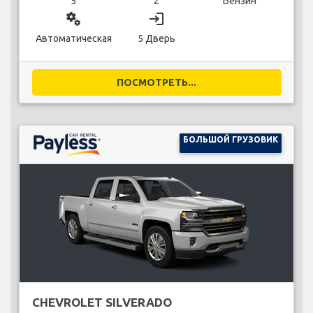
5
2
Бензин
miscellaneous_services
login
Автоматическая
5 Дверь
ПОСМОТРЕТЬ...
БОЛЬШОЙ ГРУЗОВИК
CHEVROLET SILVERADO