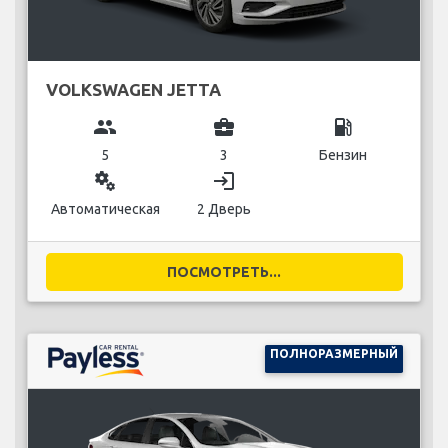
VOLKSWAGEN JETTA
group
business_center
local_gas_station
5
3
Бензин
miscellaneous_services
login
Автоматическая
2 Дверь
ПОСМОТРЕТЬ...
ПОЛНОРАЗМЕРНЫЙ