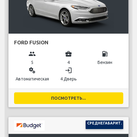
FORD FUSION
group
business_center
local_gas_station
5
4
Бензин
miscellaneous_services
login
Автоматическая
4 Дверь
ПОСМОТРЕТЬ...
СРЕДНЕГАБАРИТ.