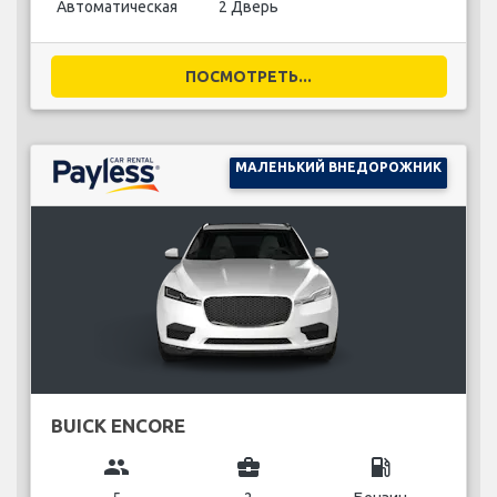
Автоматическая
2 Дверь
ПОСМОТРЕТЬ...
МАЛЕНЬКИЙ ВНЕДОРОЖНИК
BUICK ENCORE
group
business_center
local_gas_station