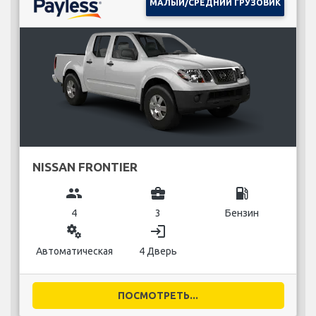
МАЛЫЙ/СРЕДНИЙ ГРУЗОВИК
NISSAN FRONTIER
group
business_center
local_gas_station
4
3
Бензин
miscellaneous_services
login
Автоматическая
4 Дверь
ПОСМОТРЕТЬ...