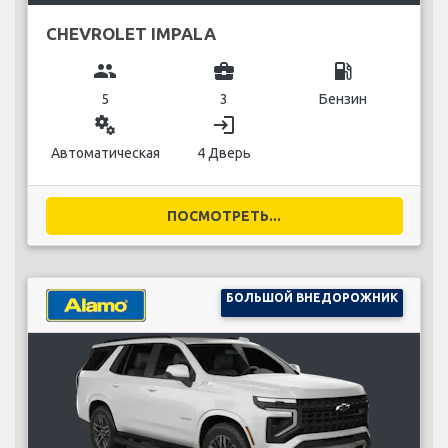
CHEVROLET IMPALA
group
business_center
local_gas_station
5
3
Бензин
miscellaneous_services
login
Автоматическая
4 Дверь
ПОСМОТРЕТЬ...
БОЛЬШОЙ ВНЕДОРОЖНИК