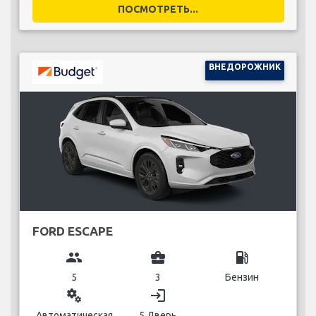
ПОСМОТРЕТЬ...
ВНЕДОРОЖНИК
FORD ESCAPE
group
business_center
local_gas_station
5
3
Бензин
miscellaneous_services
login
Автоматическая
5 Дверь