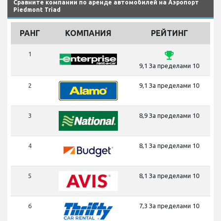
Сравните компании по аренде автомобилей на Аэропорт
Piedmont Triad
РАНГ
КОМПАНИЯ
РЕЙТИНГ
emoji_events
1
9,1 За пределами 10
2
9,1 За пределами 10
3
8,9 За пределами 10
4
8,1 За пределами 10
5
8,1 За пределами 10
6
7,3 За пределами 10