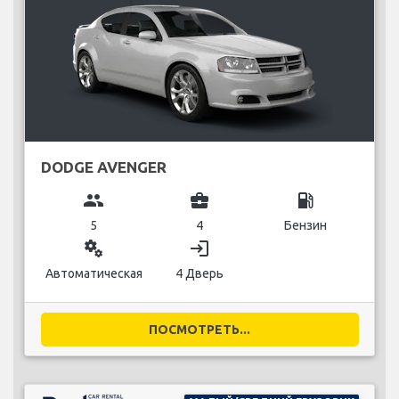
DODGE AVENGER
group
business_center
local_gas_station
5
4
Бензин
miscellaneous_services
login
Автоматическая
4 Дверь
ПОСМОТРЕТЬ...