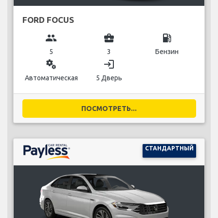
FORD FOCUS
group
business_center
local_gas_station
5
3
Бензин
miscellaneous_services
login
Автоматическая
5 Дверь
ПОСМОТРЕТЬ...
СТАНДАРТНЫЙ