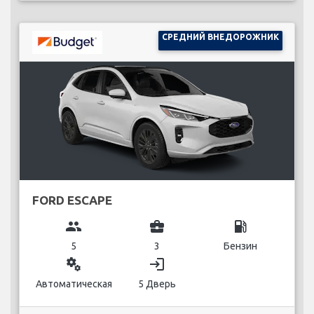
СРЕДНИЙ ВНЕДОРОЖНИК
FORD ESCAPE
group
business_center
local_gas_station
5
3
Бензин
miscellaneous_services
login
Автоматическая
5 Дверь