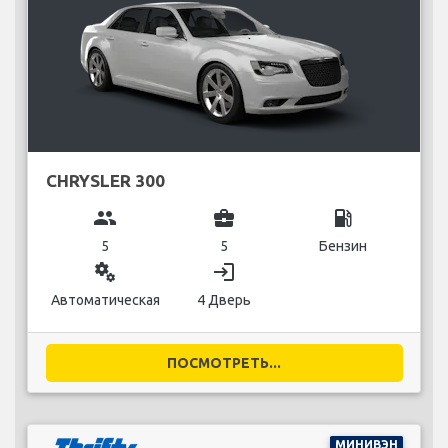
CHRYSLER 300
group
business_center
local_gas_station
5
5
Бензин
miscellaneous_services
login
Автоматическая
4 Дверь
ПОСМОТРЕТЬ...
МИНИВЭН