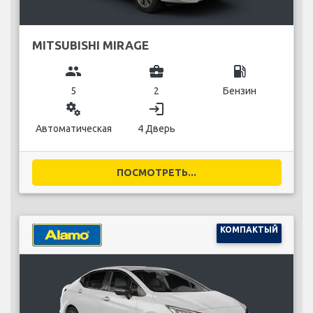
MITSUBISHI MIRAGE
group
business_center
local_gas_station
5
2
Бензин
miscellaneous_services
login
Автоматическая
4 Дверь
ПОСМОТРЕТЬ...
КОМПАКТЫЙ