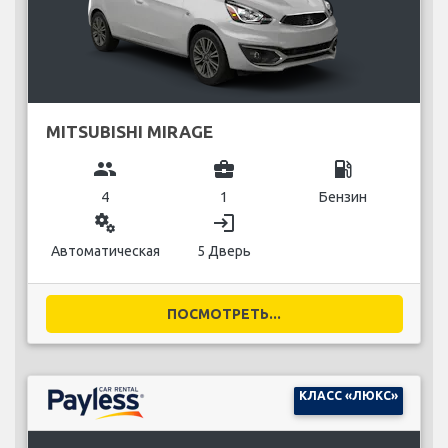
MITSUBISHI MIRAGE
group
business_center
local_gas_station
4
1
Бензин
miscellaneous_services
login
Автоматическая
5 Дверь
ПОСМОТРЕТЬ...
КЛАСС «ЛЮКС»