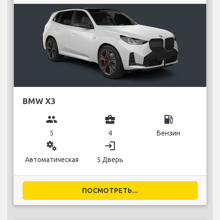
BMW X3
group
business_center
local_gas_station
5
4
Бензин
miscellaneous_services
login
Автоматическая
5 Дверь
ПОСМОТРЕТЬ...