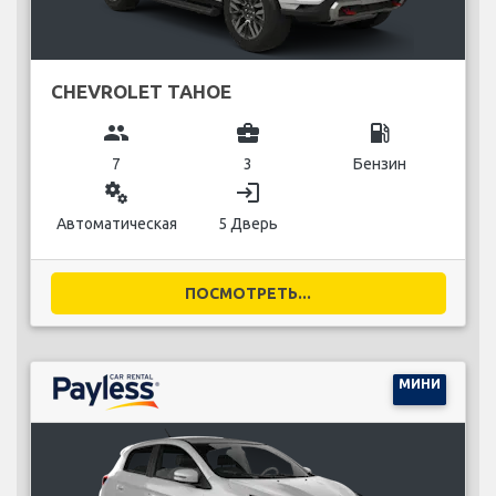
CHEVROLET TAHOE
group
business_center
local_gas_station
7
3
Бензин
miscellaneous_services
login
Автоматическая
5 Дверь
ПОСМОТРЕТЬ...
МИНИ