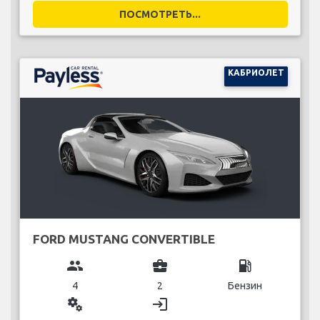
ПОСМОТРЕТЬ...
КАБРИОЛЕТ
FORD MUSTANG CONVERTIBLE
group
business_center
local_gas_station
4
2
Бензин
miscellaneous_services
login