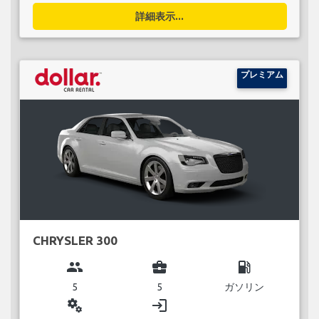
詳細表示...
プレミアム
CHRYSLER 300
group
business_center
local_gas_station
5
5
ガソリン
miscellaneous_services
login