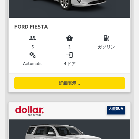
FORD FIESTA
group
business_center
local_gas_station
5
2
ガソリン
miscellaneous_services
login
Automatic
4 ドア
詳細表示...
大型SUV