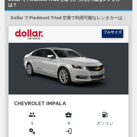
は？
Dollar で Piedmont Triad 空港で利用可能なレンタカーは：
フルサイズ
CHEVROLET IMPALA
group
business_center
local_gas_station
5
4
ガソリン
miscellaneous_services
login