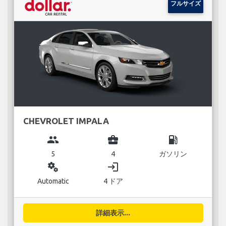
フルサイズ
CHEVROLET IMPALA
group
business_center
local_gas_station
5
4
ガソリン
miscellaneous_services
login
Automatic
4 ドア
詳細表示...