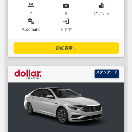
group
business_center
local_gas_station
7
3
ガソリン
miscellaneous_services
login
Automatic
5 ドア
詳細表示...
スタンダード