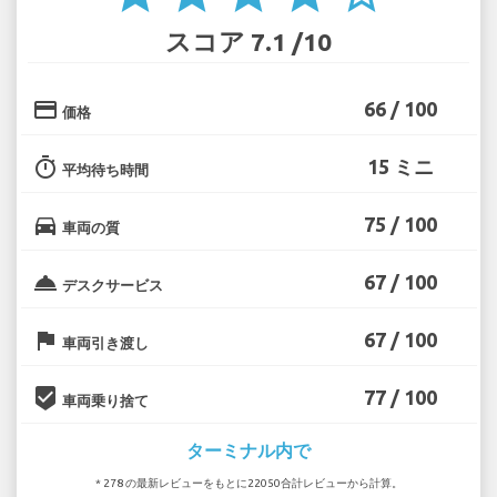
スコア 7.1 /10
credit_card
66 / 100
価格
timer
15 ミニ
平均待ち時間
directions_car
75 / 100
車両の質
room_service
67 / 100
デスクサービス
flag
67 / 100
車両引き渡し
beenhere
77 / 100
車両乗り捨て
ターミナル内で
* 278 の最新レビューをもとに22050合計レビューから計算。