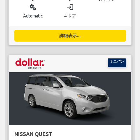
miscellaneous_services
login
Automatic
4 ドア
詳細表示...
ミニバン
NISSAN QUEST