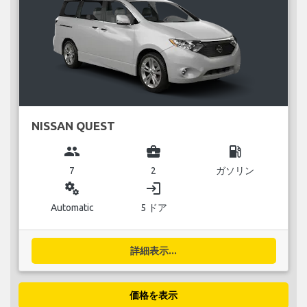
NISSAN QUEST
group
business_center
local_gas_station
7
2
ガソリン
miscellaneous_services
login
Automatic
5 ドア
詳細表示...
価格を表示