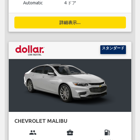
Automatic
4 ドア
詳細表示...
スタンダード
CHEVROLET MALIBU
group
business_center
local_gas_station