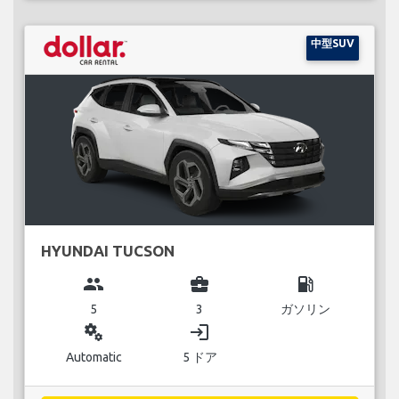
中型SUV
HYUNDAI TUCSON
group
business_center
local_gas_station
5
3
ガソリン
miscellaneous_services
login
Automatic
5 ドア