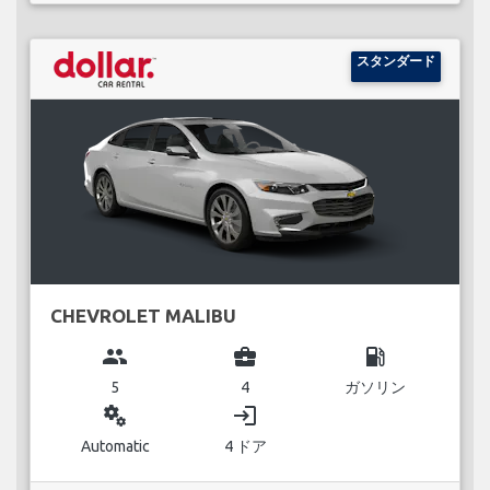
スタンダード
CHEVROLET MALIBU
group
business_center
local_gas_station
5
4
ガソリン
miscellaneous_services
login
Automatic
4 ドア