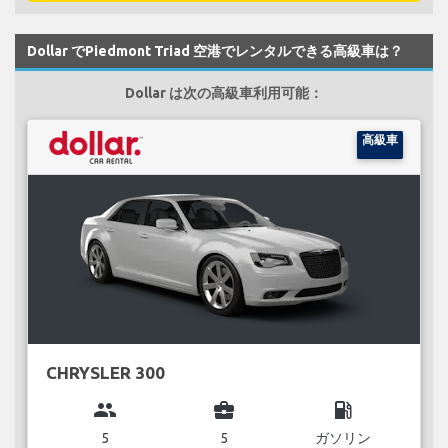
Dollar でPiedmont Triad 空港でレンタルできる高級車は？
Dollar は次の高級車利用可能：
高級車
CHRYSLER 300
group
business_center
local_gas_station
5
5
ガソリン