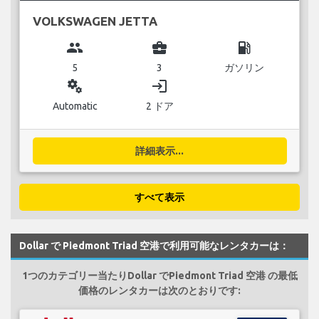
VOLKSWAGEN JETTA
group
business_center
local_gas_station
5
3
ガソリン
miscellaneous_services
login
Automatic
2 ドア
詳細表示...
すべて表示
Dollar で Piedmont Triad 空港で利用可能なレンタカーは：
1つのカテゴリー当たりDollar でPiedmont Triad 空港 の最低
価格のレンタカーは次のとおりです: