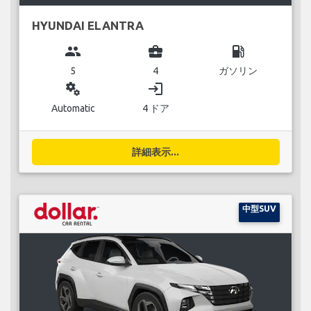
HYUNDAI ELANTRA
group
business_center
local_gas_station
5
4
ガソリン
miscellaneous_services
login
Automatic
4 ドア
詳細表示...
中型SUV