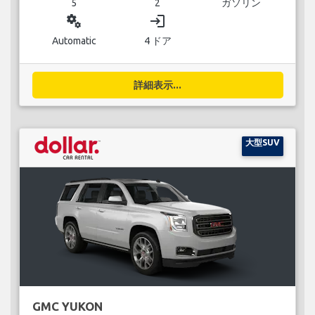
5
2
ガソリン
miscellaneous_services
login
Automatic
4 ドア
詳細表示...
大型SUV
GMC YUKON