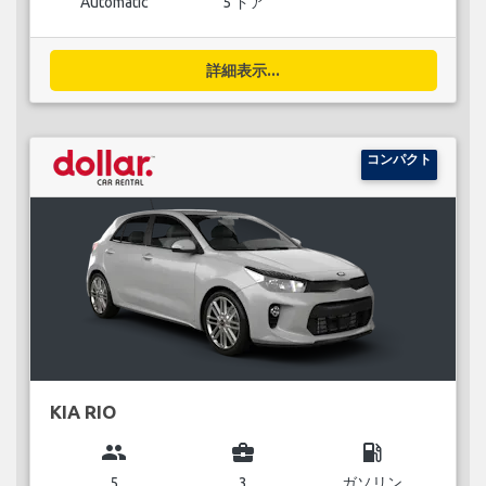
Automatic
5 ドア
詳細表示...
コンパクト
KIA RIO
group
business_center
local_gas_station
5
3
ガソリン