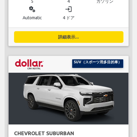
5
4
ガソリン
miscellaneous_services
login
Automatic
4 ドア
詳細表示...
SUV（スポーツ用多目的車）
CHEVROLET SUBURBAN