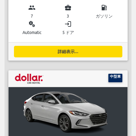
group
business_center
local_gas_station
7
3
ガソリン
miscellaneous_services
login
Automatic
5 ドア
詳細表示...
中型車