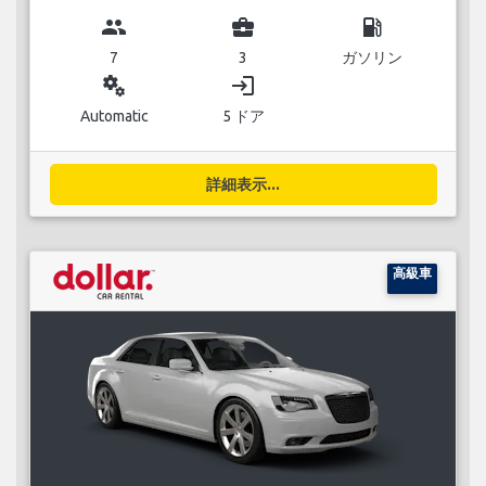
group
business_center
local_gas_station
7
3
ガソリン
miscellaneous_services
login
Automatic
5 ドア
詳細表示...
高級車