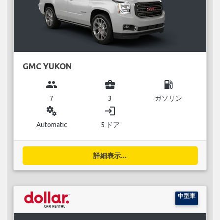
GMC YUKON
group
business_center
local_gas_station
7
3
ガソリン
miscellaneous_services
login
Automatic
5 ドア
詳細表示...
中型車