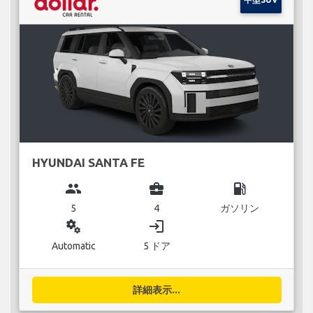
HYUNDAI SANTA FE
group
business_center
local_gas_station
5
4
ガソリン
miscellaneous_services
login
Automatic
5 ドア
詳細表示...