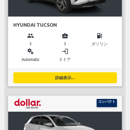
HYUNDAI TUCSON
group
business_center
local_gas_station
5
3
ガソリン
miscellaneous_services
login
Automatic
5 ドア
詳細表示...
コンパクト