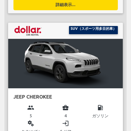
詳細表示...
SUV（スポーツ用多目的車）
JEEP CHEROKEE
group
business_center
local_gas_station
5
4
ガソリン
miscellaneous_services
login