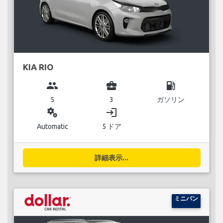
KIA RIO
group
business_center
local_gas_station
5
3
ガソリン
miscellaneous_services
login
Automatic
5 ドア
詳細表示...
ミニバン