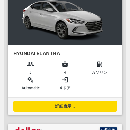
HYUNDAI ELANTRA
group
business_center
local_gas_station
5
4
ガソリン
miscellaneous_services
login
Automatic
4 ドア
詳細表示...
中型SUV