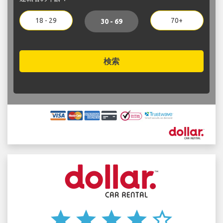
18 - 29
70+
30 - 69
検索
star
star
star
star
star_border