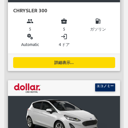
CHRYSLER 300
group
business_center
local_gas_station
5
5
ガソリン
miscellaneous_services
login
Automatic
4 ドア
詳細表示...
エコノミー