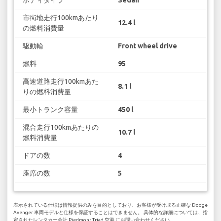
市街地走行100kmあたり
12.4 l
の燃料消費量
駆動輪
Front wheel drive
燃料
95
高速道路走行100kmあた
8.1 l
りの燃料消費量
最小トランク容量
450 l
混合走行100kmあたりの
10.7 l
燃料消費量
ドアの数
4
座席の数
5
表示されている仕様は情報提供のみを目的としており、お客様が受け取る正確な Dodge
Avenger 車両モデルと仕様を保証することはできません。 具体的な詳細については、指
定されたレンタカー会社 Piedmont Triad 空港 にお問い合わせください。