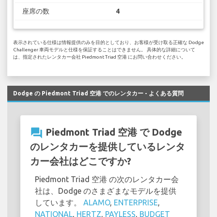
座席の数
4
表示されている仕様は情報提供のみを目的としており、お客様が受け取る正確な Dodge
Challenger 車両モデルと仕様を保証することはできません。 具体的な詳細について
は、指定されたレンタカー会社 Piedmont Triad 空港 にお問い合わせください。
Dodge の Piedmont Triad 空港 でのレンタカー - よくある質問
question_answer
Piedmont Triad 空港 で Dodge
のレンタカーを提供しているレンタ
カー会社はどこですか?
Piedmont Triad 空港 の次のレンタカー会
社は、Dodge のさまざまなモデルを提供
しています。
ALAMO
,
ENTERPRISE
,
NATIONAL
,
HERTZ
,
PAYLESS
,
BUDGET