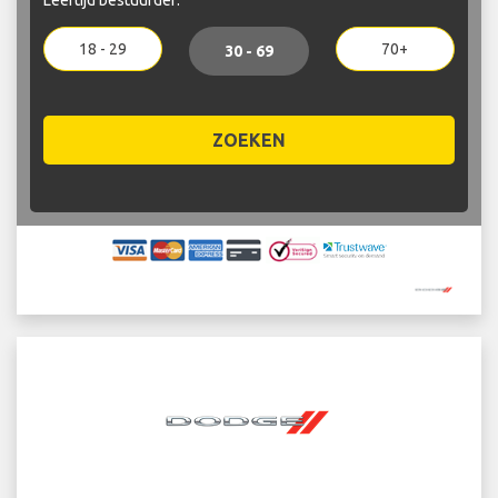
18 - 29
70+
30 - 69
ZOEKEN