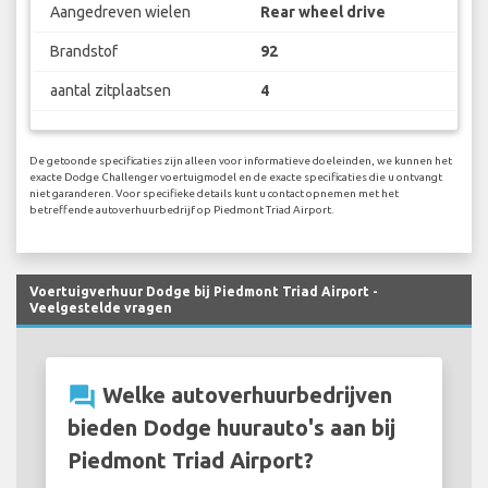
Aangedreven wielen
Rear wheel drive
Brandstof
92
aantal zitplaatsen
4
De getoonde specificaties zijn alleen voor informatieve doeleinden, we kunnen het
exacte Dodge Challenger voertuigmodel en de exacte specificaties die u ontvangt
niet garanderen. Voor specifieke details kunt u contact opnemen met het
betreffende autoverhuurbedrijf op Piedmont Triad Airport.
Voertuigverhuur Dodge bij Piedmont Triad Airport -
Veelgestelde vragen
question_answer
Welke autoverhuurbedrijven
bieden Dodge huurauto's aan bij
Piedmont Triad Airport?