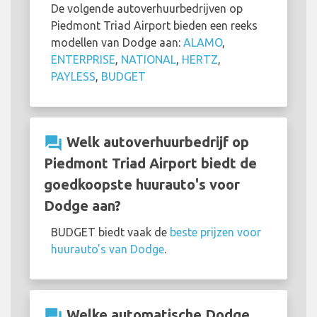
De volgende autoverhuurbedrijven op
Piedmont Triad Airport bieden een reeks
modellen van Dodge aan:
ALAMO
,
ENTERPRISE
,
NATIONAL
,
HERTZ
,
PAYLESS
,
BUDGET
question_answer
Welk autoverhuurbedrijf op
Piedmont Triad Airport biedt de
goedkoopste huurauto's voor
Dodge aan?
BUDGET biedt vaak de
beste prijzen voor
huurauto's van Dodge
.
question_answer
Welke automatische Dodge