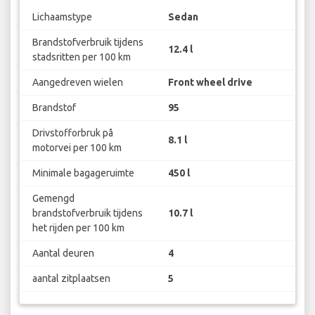
Lichaamstype
Sedan
Brandstofverbruik tijdens
12.4 l
stadsritten per 100 km
Aangedreven wielen
Front wheel drive
Brandstof
95
Drivstofforbruk på
8.1 l
motorvei per 100 km
Minimale bagageruimte
450 l
Gemengd
brandstofverbruik tijdens
10.7 l
het rijden per 100 km
Aantal deuren
4
aantal zitplaatsen
5