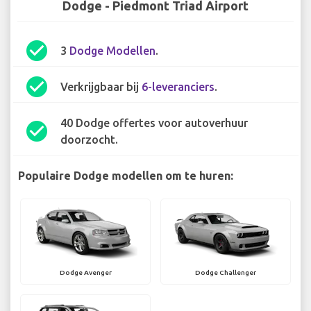
Dodge - Piedmont Triad Airport
check_circle
3
Dodge Modellen
.
check_circle
Verkrijgbaar bij
6-leveranciers
.
40 Dodge offertes voor autoverhuur
check_circle
doorzocht.
Populaire Dodge modellen om te huren:
Dodge Avenger
Dodge Challenger