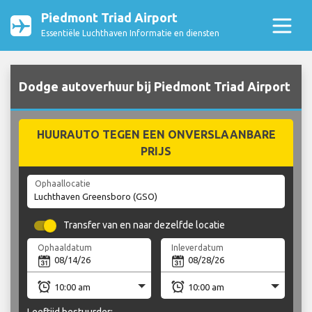
Piedmont Triad Airport
Essentiële Luchthaven Informatie en diensten
Dodge autoverhuur bij Piedmont Triad Airport
HUURAUTO TEGEN EEN ONVERSLAANBARE
PRIJS
Ophaallocatie
Transfer van en naar dezelfde locatie
Ophaaldatum
Inleverdatum
Leeftijd bestuurder: