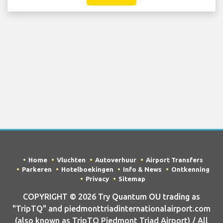
Home
Vluchten
Autoverhuur
Airport Transfers
Parkeren
Hotelboekingen
Info & News
Ontkenning
Privacy
Sitemap
COPYRIGHT © 2026 Try Quantum OU trading as
"TripTQ" and piedmonttriadinternationalairport.com
(also known as TripTQ Piedmont Triad Airport) / All