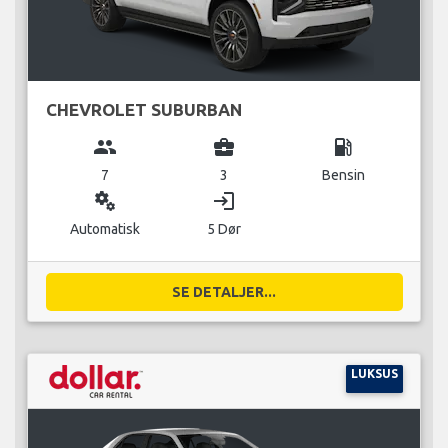
CHEVROLET SUBURBAN
group
business_center
local_gas_station
7
3
Bensin
miscellaneous_services
login
Automatisk
5 Dør
SE DETALJER...
LUKSUS