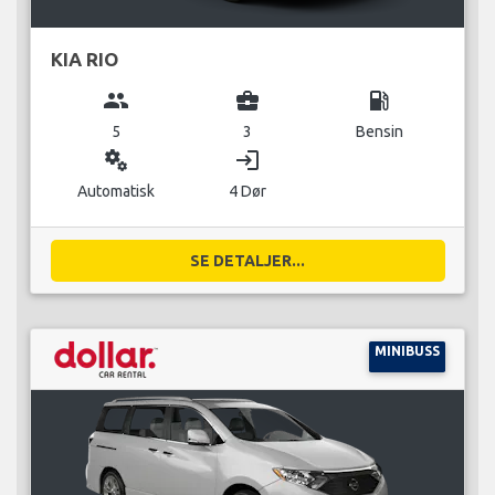
KIA RIO
group
business_center
local_gas_station
5
3
Bensin
miscellaneous_services
login
Automatisk
4 Dør
SE DETALJER...
MINIBUSS