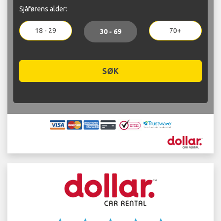
Sjåførens alder:
18 - 29
70+
30 - 69
SØK