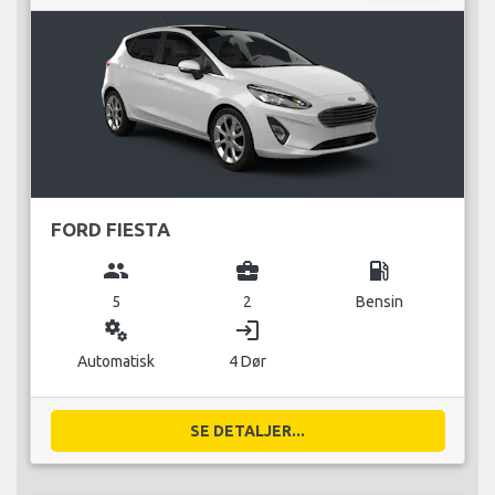
FORD FIESTA
group
business_center
local_gas_station
5
2
Bensin
miscellaneous_services
login
Automatisk
4 Dør
SE DETALJER...