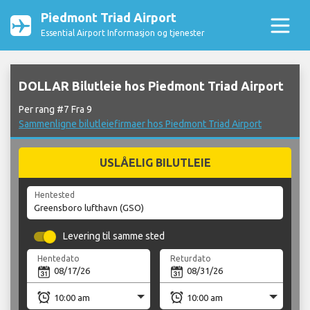
Piedmont Triad Airport
Essential Airport Informasjon og tjenester
DOLLAR Bilutleie hos Piedmont Triad Airport
Per rang #7 Fra 9
Sammenligne bilutleiefirmaer hos Piedmont Triad Airport
USLÅELIG BILUTLEIE
Hentested
Levering til samme sted
Hentedato
Returdato