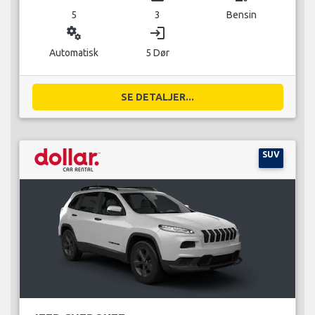
5
3
Bensin
miscellaneous_services
login
Automatisk
5 Dør
SE DETALJER...
SUV