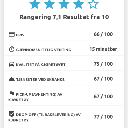
star
star
star
star
star_border
Rangering 7,1 Resultat fra 10
credit_card
66 / 100
PRIS
timer
15 minutter
GJENNOMSNITTLIG VENTING
directions_car
75 / 100
KVALITET PÅ KJØRETØYET
room_service
67 / 100
TJENESTER VED SKRANKE
flag
PICK-UP (AVHENTING) AV
67 / 100
KJØRETØY
beenhere
DROP-OFF (TILBAKELEVERING) AV
77 / 100
KJØRETØY