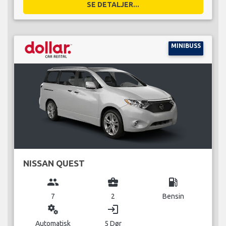
SE DETALJER...
MINIBUSS
NISSAN QUEST
group
business_center
local_gas_station
7
2
Bensin
miscellaneous_services
login
Automatisk
5 Dør