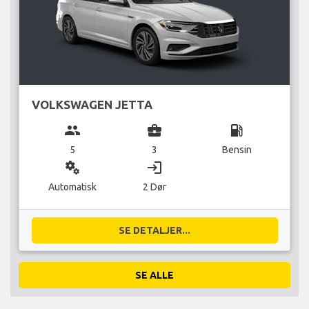
VOLKSWAGEN JETTA
group
business_center
local_gas_station
5
3
Bensin
miscellaneous_services
login
Automatisk
2 Dør
SE DETALJER...
SE ALLE