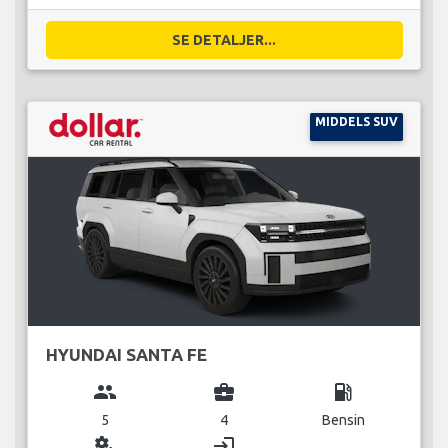
SE DETALJER...
MIDDELS SUV
HYUNDAI SANTA FE
group
business_center
local_gas_station
5
4
Bensin
miscellaneous_services
login