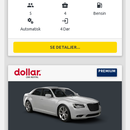
group
business_center
local_gas_station
5
4
Bensin
miscellaneous_services
login
Automatisk
4 Dør
SE DETALJER...
PREMIUM