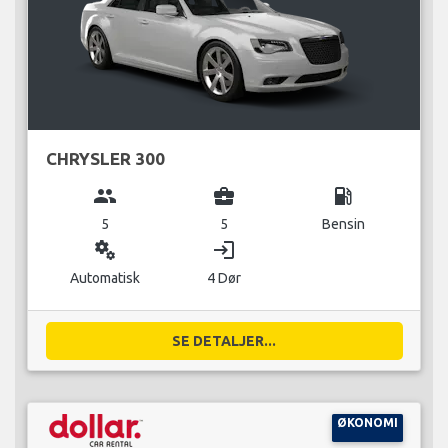
CHRYSLER 300
group
business_center
local_gas_station
5
5
Bensin
miscellaneous_services
login
Automatisk
4 Dør
SE DETALJER...
ØKONOMI