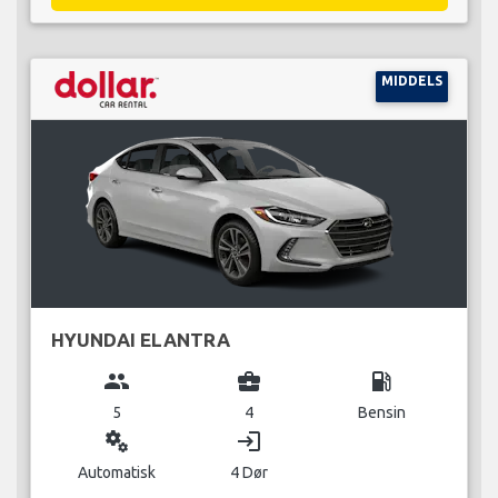
MIDDELS
HYUNDAI ELANTRA
group
business_center
local_gas_station
5
4
Bensin
miscellaneous_services
login
Automatisk
4 Dør