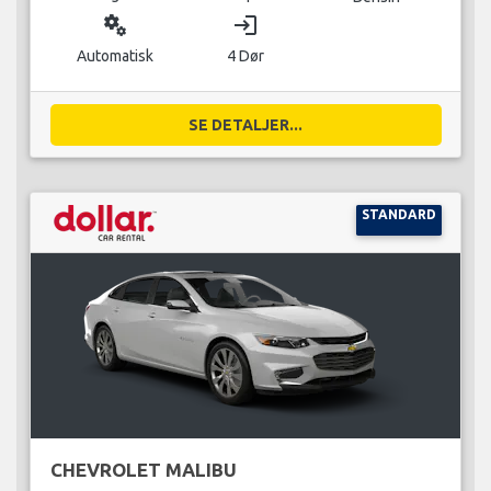
miscellaneous_services
login
Automatisk
4 Dør
SE DETALJER...
STANDARD
CHEVROLET MALIBU