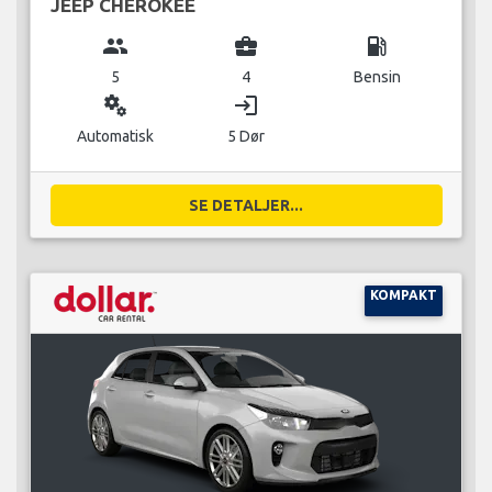
JEEP CHEROKEE
group
business_center
local_gas_station
5
4
Bensin
miscellaneous_services
login
Automatisk
5 Dør
SE DETALJER...
KOMPAKT