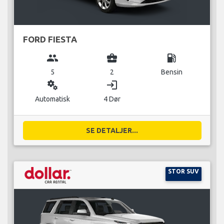
FORD FIESTA
group
business_center
local_gas_station
5
2
Bensin
miscellaneous_services
login
Automatisk
4 Dør
SE DETALJER...
STOR SUV