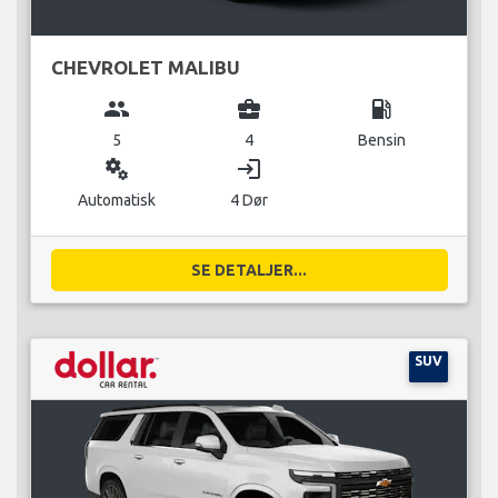
CHEVROLET MALIBU
group
business_center
local_gas_station
5
4
Bensin
miscellaneous_services
login
Automatisk
4 Dør
SE DETALJER...
SUV