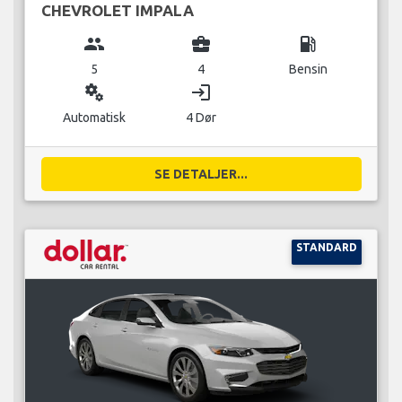
CHEVROLET IMPALA
group
business_center
local_gas_station
5
4
Bensin
miscellaneous_services
login
Automatisk
4 Dør
SE DETALJER...
STANDARD