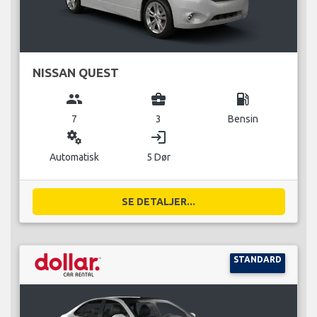
NISSAN QUEST
group
business_center
local_gas_station
7
3
Bensin
miscellaneous_services
login
Automatisk
5 Dør
SE DETALJER...
STANDARD