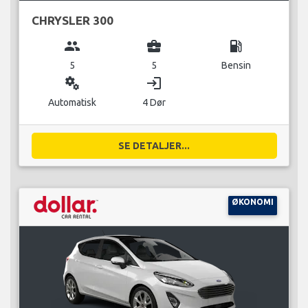
CHRYSLER 300
group
business_center
local_gas_station
5
5
Bensin
miscellaneous_services
login
Automatisk
4 Dør
SE DETALJER...
ØKONOMI