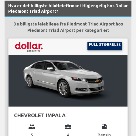
Hva er det billigste bilutleiefirmaet tilgjengelig hos Dollar
Piedmont Triad Airport?
De billigste leiebilene fra Piedmont Triad Airport hos
Piedmont Triad Airport per kategori er:
FULL STØRRELSE
CHEVROLET IMPALA
group
business_center
local_gas_station
5
4
Bensin