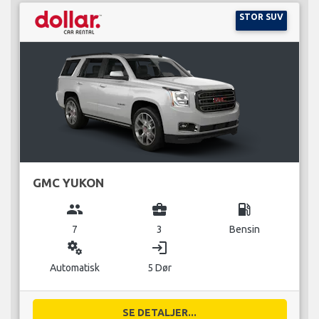
STOR SUV
GMC YUKON
group
business_center
local_gas_station
7
3
Bensin
miscellaneous_services
login
Automatisk
5 Dør
SE DETALJER...