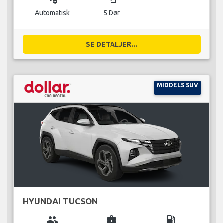
Automatisk
5 Dør
SE DETALJER...
MIDDELS SUV
HYUNDAI TUCSON
group
business_center
local_gas_station