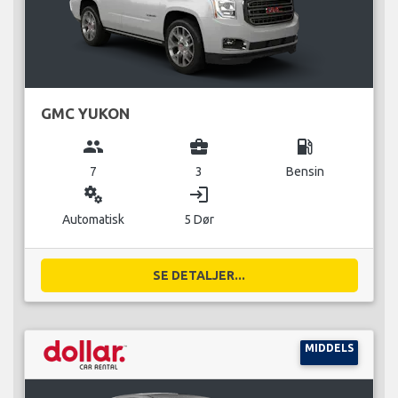
GMC YUKON
group
business_center
local_gas_station
7
3
Bensin
miscellaneous_services
login
Automatisk
5 Dør
SE DETALJER...
MIDDELS