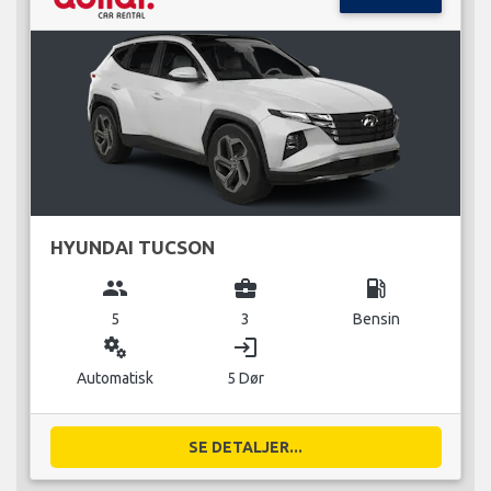
HYUNDAI TUCSON
group
business_center
local_gas_station
5
3
Bensin
miscellaneous_services
login
Automatisk
5 Dør
SE DETALJER...