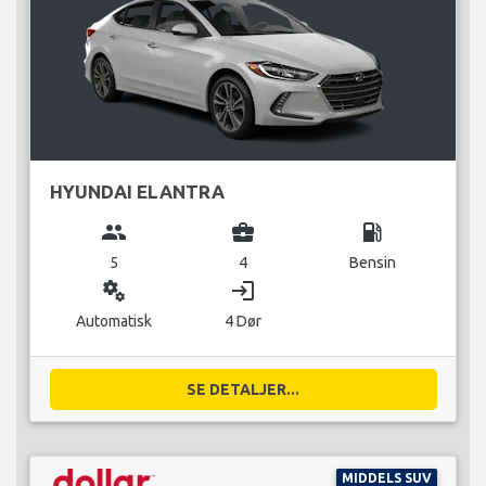
HYUNDAI ELANTRA
group
business_center
local_gas_station
5
4
Bensin
miscellaneous_services
login
Automatisk
4 Dør
SE DETALJER...
MIDDELS SUV